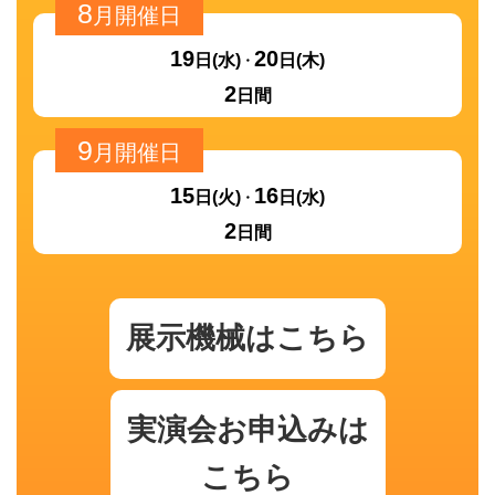
8
月開催日
19
20
日
(水)
日
(木)
2
日間
9
月開催日
15
16
日
(火)
日
(水)
2
日間
展示機械はこちら
実演会お申込みは
こちら