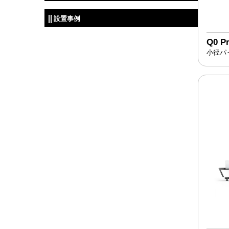
設置事例
Q0 P
小径パ