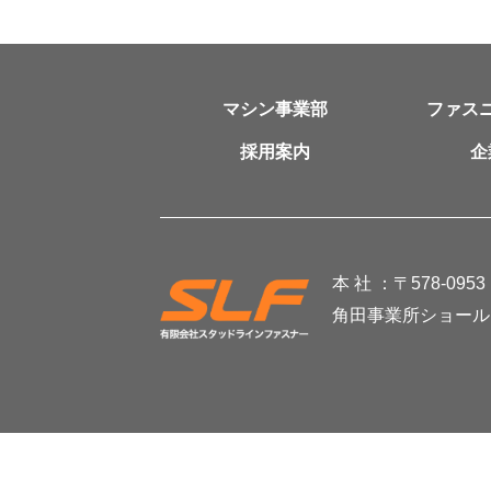
マシン事業部
ファス
採用案内
企
本 社 ：
〒578-09
角田事業所ショール