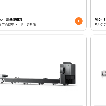
ro
Mシ
高機能機種
イプ高效率レーザー切断機
マルチチ