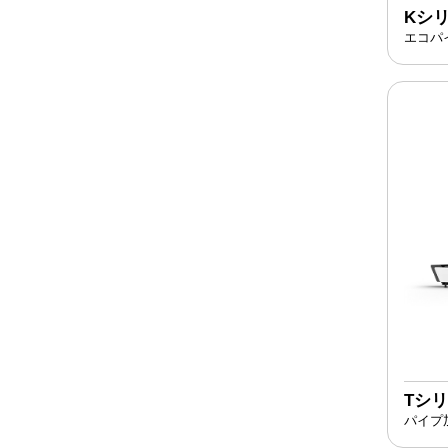
Kシ
エコパ
Tシ
パイプ