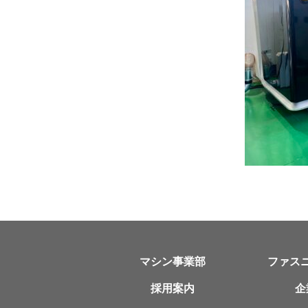
マシン事業部
ファス
採用案内
企