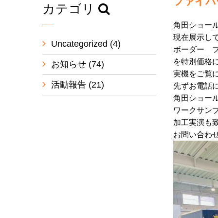
ファイバ
カテゴリ
角田ショー
現在展示し
Uncategorized
(4)
ボーダー 
を特別価格
お知らせ
(74)
実機をご覧
活動報告
(21)
先ずお電話
角田ショー
ワークサン
加工実演も
お問い合わ