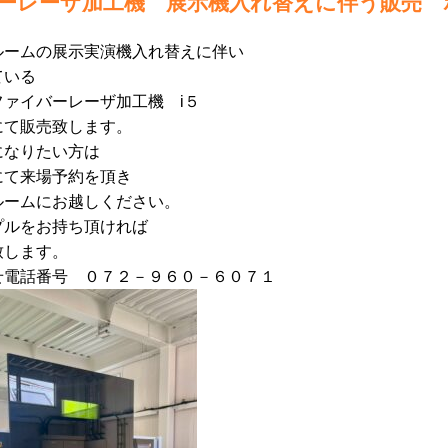
ーレーザ加工機 展示機入れ替えに伴う販売 ボ
ルームの展示実演機入れ替えに伴い
ている
ファイバーレーザ加工機 i５
にて販売致します。
になりたい方は
にて来場予約を頂き
ルームにお越しください。
プルをお持ち頂ければ
致します。
せ電話番号 ０７２－９６０－６０７１