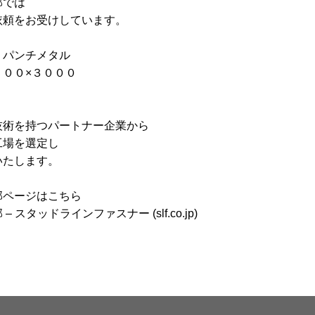
部では
依頼をお受けしています。
 パンチメタル
５００×３０００
技術を持つパートナー企業から
工場を選定し
いたします。
部ページはこちら
 スタッドラインファスナー (slf.co.jp)