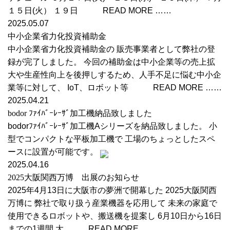
１５日(火） １９日 READ MORE ……
2025.05.07
中小企業省力化投資補助金
中小企業省力化投資補助金の 販売事業者として弊社の登
録が完了しました。 今回の補助金は中小企業等の売上拡
大や生産性向上を後押しするため、人手不足に悩む中小企
業等に対して、 IoT、ロボット等 READ MORE ……
2025.04.21
bodor ﾌｧｲﾊﾞｰﾚｰｻﾞ加工機納品致しました
bodorﾌｧｲﾊﾞｰﾚｰｻﾞ加工機Aシリーズを納品致しました。 小
型でコンパクトな平板加工機で 工場のちょっとしたスペ
ースに設置が可能です。
2025.04.16
2025大阪関西万博 出展のお知らせ
2025年4月13日に大阪市の夢洲で開幕した 2025大阪関西
万博に 弊社で取り扱う産業機器を応用して 未来の家庭で
使用できるロボットや、搬送機を提案し 6月10日から16日
までの1週間 大 READ MORE ……